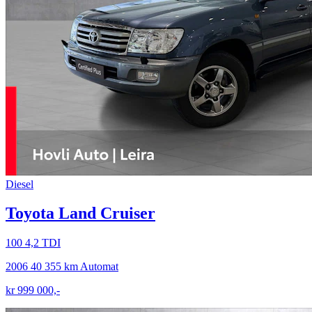
Diesel
Toyota Land Cruiser
100 4,2 TDI
2006
40 355 km
Automat
kr 999 000,-