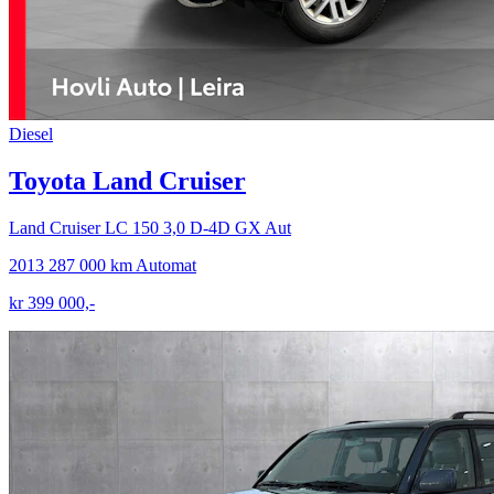
Diesel
Toyota Land Cruiser
Land Cruiser LC 150 3,0 D-4D GX Aut
2013
287 000 km
Automat
kr 399 000,-