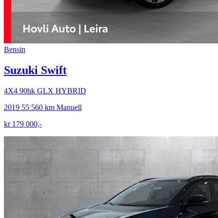
Bensin
Suzuki Swift
4X4 90hk GLX HYBRID
2019
55 560 km
Manuell
kr 179 000,-