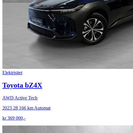
Elektrisitet
Toyota bZ4X
AWD Active Tech
2023
28 166 km
Automat
kr 369 000,-