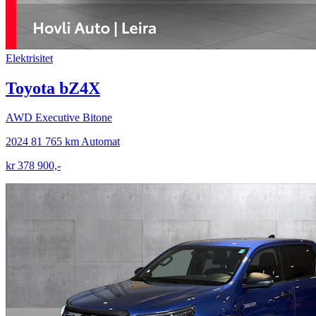
Elektrisitet
Toyota bZ4X
AWD Executive Bitone
2024
81 765 km
Automat
kr 378 900,-