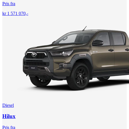
Pris fra
kr 1 571 070,-
Diesel
Hilux
Pris fra