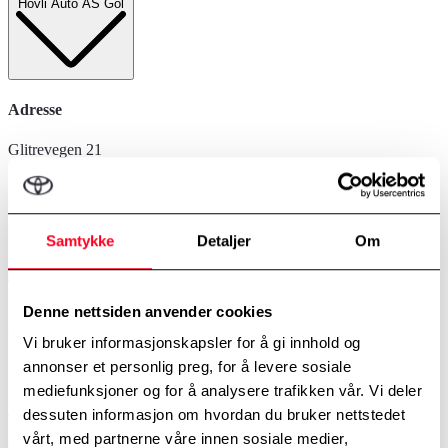
Hovli Auto AS Gol
Adresse
Glitrevegen 21
3550 Gol
E-post
Samtykke
Detaljer
Om
post@gol.toyota.no
Telefonnummer
Denne nettsiden anvender cookies
32075355
Vi bruker informasjonskapsler for å gi innhold og
Kampanjer
annonser et personlig preg, for å levere sosiale
mediefunksjoner og for å analysere trafikken vår. Vi deler
Se alle våre kampanjer
Personbilkampanjer
Varebilkampanjer
dessuten informasjon om hvordan du bruker nettstedet
vårt, med partnerne våre innen sosiale medier,