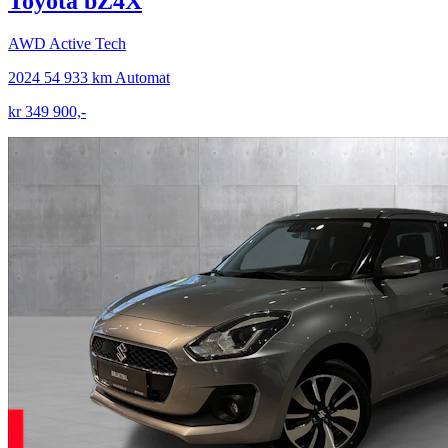
Toyota bZ4X
AWD Active Tech
2024
54 933 km
Automat
kr 349 900,-