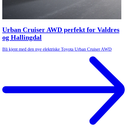
Urban Cruiser AWD perfekt for Valdres
og Hallingdal
Bli kjent med den nye elektriske Toyota Urban Cruiser AWD