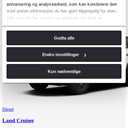
Våre modeller
annonsering og analysearbeid, som kan kombinere den
med annen informasjon du har gjort tilgjengelig for dem,
Toyota har modeller for alle. Klikk deg inn på ønsket modell og få
eller som de har samlet inn gjennom din bruk av
mer informasjon om den modellen som passer deg.
tjenestene deres.
Godta alle
Endre innstillinger
Kun nødvendige
Diesel
Land Cruiser