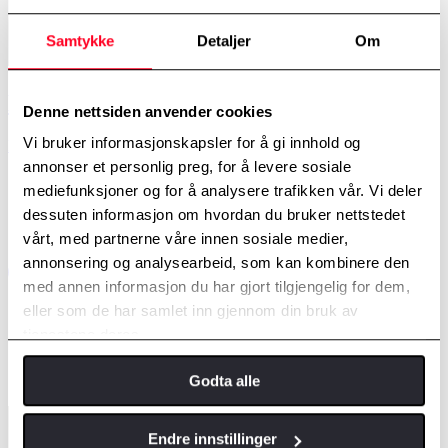
Samtykke
Detaljer
Om
Nye C-HR+
Denne nettsiden anvender cookies
Vi bruker informasjonskapsler for å gi innhold og
Les mer
annonser et personlig preg, for å levere sosiale
mediefunksjoner og for å analysere trafikken vår. Vi deler
dessuten informasjon om hvordan du bruker nettstedet
vårt, med partnerne våre innen sosiale medier,
annonsering og analysearbeid, som kan kombinere den
med annen informasjon du har gjort tilgjengelig for dem,
eller som de har samlet inn gjennom din bruk av
tjenestene deres.
Godta alle
Endre innstillinger