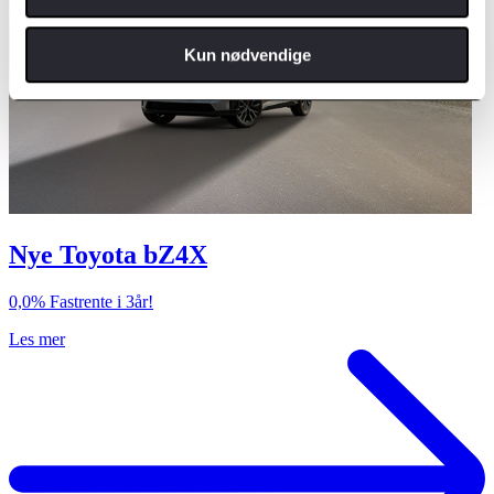
Kun nødvendige
Nye Toyota bZ4X
0,0% Fastrente i 3år!
Les mer