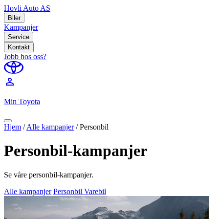
Hovli Auto AS
Biler
Kampanjer
Service
Kontakt
Jobb hos oss?
perm_identity
Min Toyota
Hjem
/
Alle kampanjer
/
Personbil
Personbil-kampanjer
Se våre personbil-kampanjer.
Alle kampanjer
Personbil
Varebil