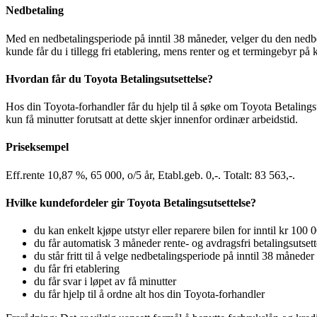
Nedbetaling
Med en nedbetalingsperiode på inntil 38 måneder, velger du den nedbet
kunde får du i tillegg fri etablering, mens renter og et termingebyr p
Hvordan får du Toyota Betalingsutsettelse?
Hos din Toyota-forhandler får du hjelp til å søke om Toyota Betalingsu
kun få minutter forutsatt at dette skjer innenfor ordinær arbeidstid.
Priseksempel
Eff.rente 10,87 %, 65 000, o/5 år, Etabl.geb. 0,-. Totalt: 83 563,-.
Hvilke kundefordeler gir Toyota Betalingsutsettelse?
du kan enkelt kjøpe utstyr eller reparere bilen for inntil kr 100 
du får automatisk 3 måneder rente- og avdragsfri betalingsutsett
du står fritt til å velge nedbetalingsperiode på inntil 38 måneder
du får fri etablering
du får svar i løpet av få minutter
du får hjelp til å ordne alt hos din Toyota-forhandler