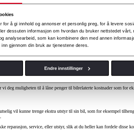
ookies
 for å gi innhold og annonser et personlig preg, for å levere sos
deler dessuten informasjon om hvordan du bruker nettstedet vårt,
og analysearbeid, som kan kombinere den med annen informasjon d
 inn gjennom din bruk av tjenestene deres.
al Services.
Endre innstillinger
 tjenester fra Toyota Financial Services
 vi deg muligheten til å låne penger til bilrelaterte kostnader som for e
tselig vil kunne trenge ekstra utstyr til sin bil, som for eksempel tilhen
.
ke reparasjon, service, eller utstyr, slik at du heller kan fordele diss