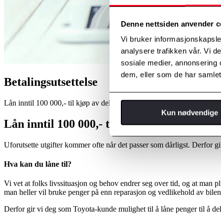
Denne nettsiden anvender c
Vi bruker informasjonskapsler
analysere trafikken vår. Vi 
sosiale medier, annonsering 
dem, eller som de har samlet
Betalingsutsettelse
Lån inntil 100 000,- til kjøp av deler eller tjenester fra Toyota Financi
Kun nødvendige
Lån inntil 100 000,- til kjøp av deler eller
Uforutsette utgifter kommer ofte når det passer som dårligst. Derfor gir
Hva kan du låne til?
Vi vet at folks livssituasjon og behov endrer seg over tid, og at man plu
man heller vil bruke penger på enn reparasjon og vedlikehold av bilen
Derfor gir vi deg som Toyota-kunde mulighet til å låne penger til å dek