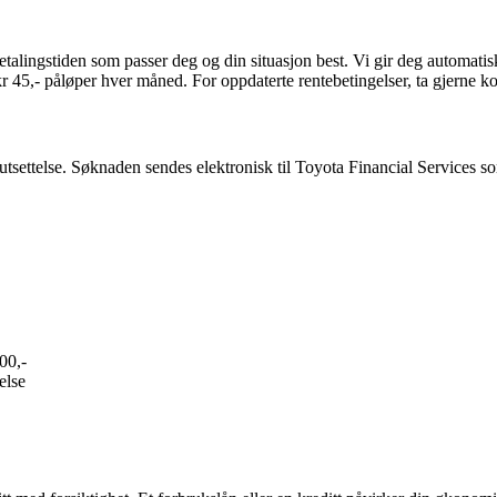
alingstiden som passer deg og din situasjon best. Vi gir deg automatis
å kr 45,- påløper hver måned. For oppdaterte rentebetingelser, ta gjerne
tsettelse. Søknaden sendes elektronisk til Toyota Financial Services som
000,-
else